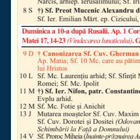
© 2026 Biserica Ortodoxa Sf. Prooroc Ilie Tesviteanul si Sf. Cuvioasa Parasc